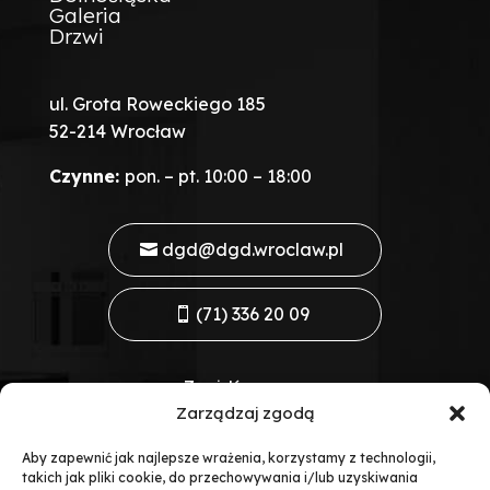
Galeria
Drzwi
ul. Grota Roweckiego 185
52-214 Wrocław
Czynne:
pon. – pt. 10:00 – 18:00
dgd@dgd.wroclaw.pl
(71) 336 20 09
Znajdź nas na:
Zarządzaj zgodą
Aby zapewnić jak najlepsze wrażenia, korzystamy z technologii,
takich jak pliki cookie, do przechowywania i/lub uzyskiwania